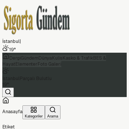
İstanbul
|
19
°
Dergi
Gündem
Dünya
Kulis
Kasko & Trafik
BES &
Hayat
Elementer
Foto Galeri
İstanbul
Parçalı Bulutlu
19
°
Anasayfa
Kategoriler
Arama
Etiket