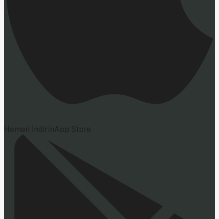
Hemen İndirin
App Store