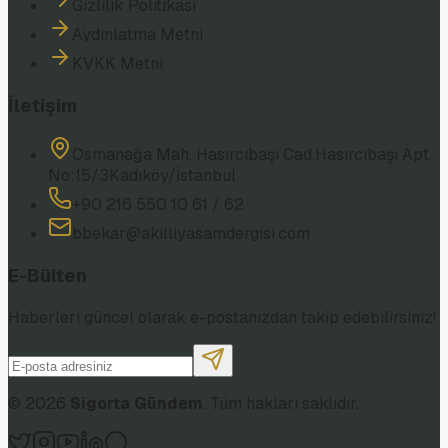
Gizlilik Politikası
Aydınlatma Metni
KVKK Metni
İletişim
Osmanağa Mah. Hasırcıbaşı Cad.
Hasırcıbaşı Apt.
No:15/3
Kadıköy/İstanbul
+90 216 550 10 61 / 62
bbekar@akilliyasamdergisi.com
E-Bülten
Haberleri güncel olarak e-postanızdan takip edebilirsiniz!
©
2026
Sigorta Gündem
. Tüm hakları saklıdır.