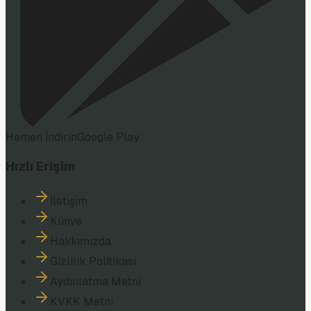
Hemen İndirin
Google Play
Hızlı Erişim
İletişim
Künye
Hakkımızda
Gizlilik Politikası
Aydınlatma Metni
KVKK Metni