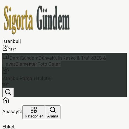
İstanbul
|
19
°
Dergi
Gündem
Dünya
Kulis
Kasko & Trafik
BES &
Hayat
Elementer
Foto Galeri
İstanbul
Parçalı Bulutlu
19
°
Anasayfa
Kategoriler
Arama
Etiket