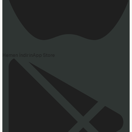
Hemen İndirin
App Store