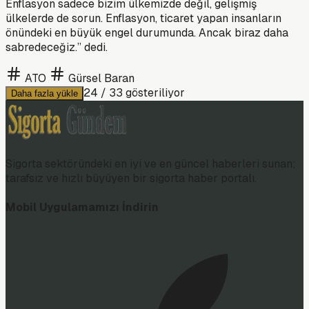
Enflasyon sadece bizim ülkemizde değil, gelişmiş
ülkelerde de sorun. Enflasyon, ticaret yapan insanların
önündeki en büyük engel durumunda. Ancak biraz daha
sabredeceğiz.” dedi.
ATO
Gürsel Baran
24
/
33
gösteriliyor
Daha fazla yükle
Sigorta sektöründeki en iyi ve en güncel haberleri sunan;
tarafsız ve hızlı büyüyen bir sigorta haber portalı.
Mobil Uygulamamızı İndirin