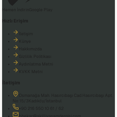
Hemen İndirin
Google Play
Hızlı Erişim
İletişim
Künye
Hakkımızda
Gizlilik Politikası
Aydınlatma Metni
KVKK Metni
İletişim
Osmanağa Mah. Hasırcıbaşı Cad.
Hasırcıbaşı Apt.
No:15/3
Kadıköy/İstanbul
+90 216 550 10 61 / 62
bbekar@akilliyasamdergisi.com