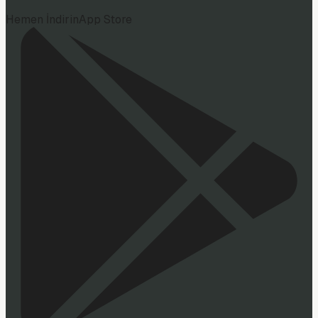
Hemen İndirin
App Store