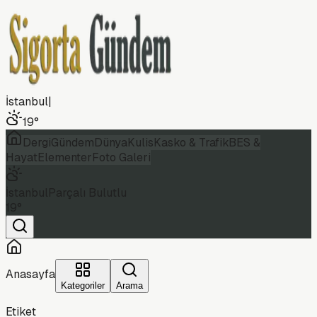
İstanbul
|
19
°
Dergi
Gündem
Dünya
Kulis
Kasko & Trafik
BES &
Hayat
Elementer
Foto Galeri
İstanbul
Parçalı Bulutlu
19
°
Anasayfa
Kategoriler
Arama
Etiket