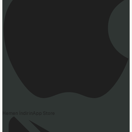
Hemen İndirin
App Store