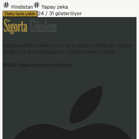
Hindistan
Yapay zeka
24
/
31
gösteriliyor
Daha fazla yükle
Sigorta sektöründeki en iyi ve en güncel haberleri sunan;
tarafsız ve hızlı büyüyen bir sigorta haber portalı.
Mobil Uygulamamızı İndirin