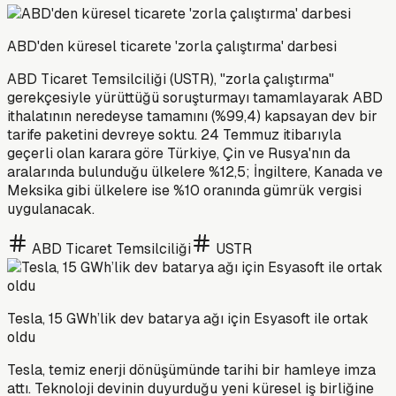
ABD'den küresel ticarete 'zorla çalıştırma' darbesi
ABD Ticaret Temsilciliği (USTR), "zorla çalıştırma"
gerekçesiyle yürüttüğü soruşturmayı tamamlayarak ABD
ithalatının neredeyse tamamını (%99,4) kapsayan dev bir
tarife paketini devreye soktu. 24 Temmuz itibarıyla
geçerli olan karara göre Türkiye, Çin ve Rusya'nın da
aralarında bulunduğu ülkelere %12,5; İngiltere, Kanada ve
Meksika gibi ülkelere ise %10 oranında gümrük vergisi
uygulanacak.
ABD Ticaret Temsilciliği
USTR
Tesla, 15 GWh’lik dev batarya ağı için Esyasoft ile ortak
oldu
Tesla, temiz enerji dönüşümünde tarihi bir hamleye imza
attı. Teknoloji devinin duyurduğu yeni küresel iş birliğine