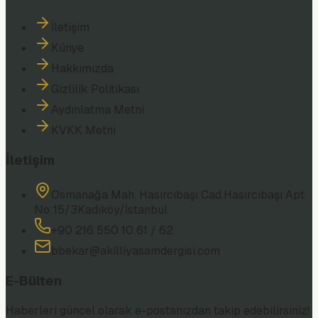
İletişim
Künye
Hakkımızda
Gizlilik Politikası
Aydınlatma Metni
KVKK Metni
İletişim
Osmanağa Mah. Hasırcıbaşı Cad.
Hasırcıbaşı Apt.
No:15/3
Kadıköy/İstanbul
+90 216 550 10 61 / 62
bbekar@akilliyasamdergisi.com
E-Bülten
Haberleri güncel olarak e-postanızdan takip edebilirsiniz!