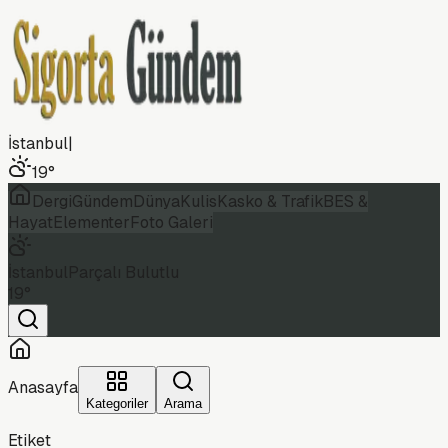
İstanbul
|
19
°
Dergi
Gündem
Dünya
Kulis
Kasko & Trafik
BES &
Hayat
Elementer
Foto Galeri
İstanbul
Parçalı Bulutlu
19
°
Anasayfa
Kategoriler
Arama
Etiket