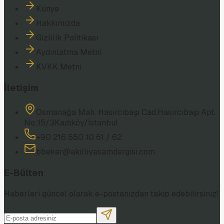
Künye
Hakkımızda
Gizlilik Politikası
Aydınlatma Metni
KVKK Metni
İletişim
Osmanağa Mah. Hasırcıbaşı Cad.
Hasırcıbaşı Apt.
No:15/3
Kadıköy/İstanbul
+90 216 550 10 61 / 62
bbekar@akilliyasamdergisi.com
E-Bülten
Haberleri güncel olarak e-postanızdan takip edebilirsiniz!