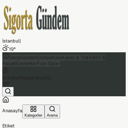
İstanbul
|
19
°
Dergi
Gündem
Dünya
Kulis
Kasko & Trafik
BES &
Hayat
Elementer
Foto Galeri
İstanbul
Parçalı Bulutlu
19
°
Anasayfa
Kategoriler
Arama
Etiket