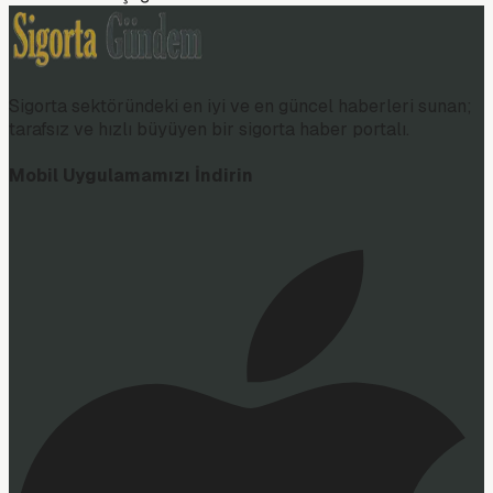
Sigorta sektöründeki en iyi ve en güncel haberleri sunan;
tarafsız ve hızlı büyüyen bir sigorta haber portalı.
Mobil Uygulamamızı İndirin