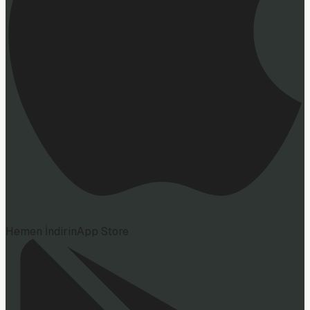
Hemen İndirin
App Store