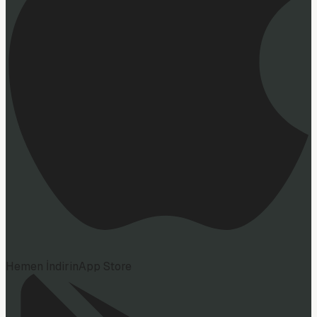
Hemen İndirin
App Store