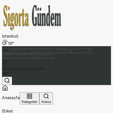
İstanbul
|
19
°
Dergi
Gündem
Dünya
Kulis
Kasko & Trafik
BES &
Hayat
Elementer
Foto Galeri
İstanbul
Parçalı Bulutlu
19
°
Anasayfa
Kategoriler
Arama
Etiket