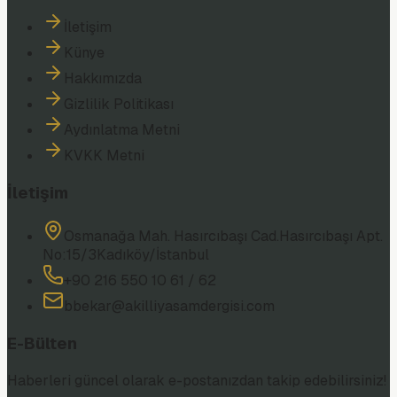
İletişim
Künye
Hakkımızda
Gizlilik Politikası
Aydınlatma Metni
KVKK Metni
İletişim
Osmanağa Mah. Hasırcıbaşı Cad.
Hasırcıbaşı Apt.
No:15/3
Kadıköy/İstanbul
+90 216 550 10 61 / 62
bbekar@akilliyasamdergisi.com
E-Bülten
Haberleri güncel olarak e-postanızdan takip edebilirsiniz!