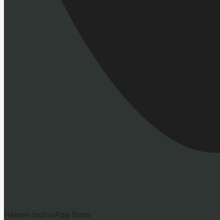
Hemen İndirin
App Store