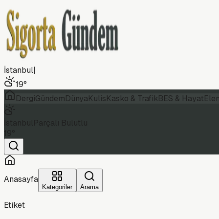
İstanbul
|
19
°
Dergi
Gündem
Dünya
Kulis
Kasko & Trafik
BES & Hayat
Ele
İstanbul
Parçalı Bulutlu
19
°
Anasayfa
Kategoriler
Arama
Etiket