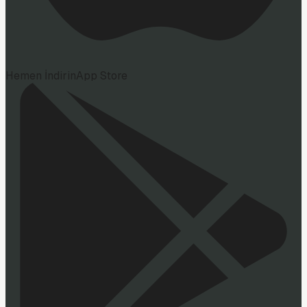
Hemen İndirin
App Store