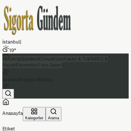
İstanbul
|
19
°
Dergi
Gündem
Dünya
Kulis
Kasko & Trafik
BES &
Hayat
Elementer
Foto Galeri
İstanbul
Parçalı Bulutlu
19
°
Anasayfa
Kategoriler
Arama
Etiket