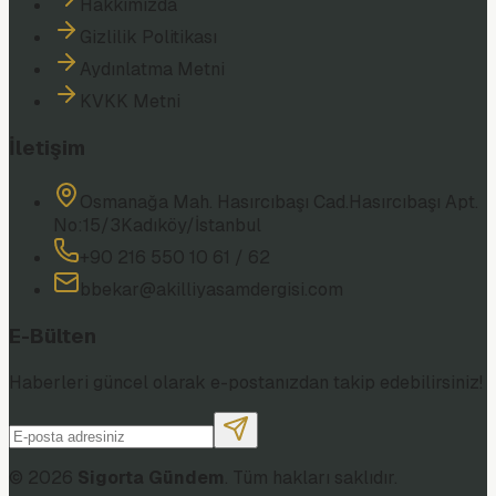
Hakkımızda
Gizlilik Politikası
Aydınlatma Metni
KVKK Metni
İletişim
Osmanağa Mah. Hasırcıbaşı Cad.
Hasırcıbaşı Apt.
No:15/3
Kadıköy/İstanbul
+90 216 550 10 61 / 62
bbekar@akilliyasamdergisi.com
E-Bülten
Haberleri güncel olarak e-postanızdan takip edebilirsiniz!
©
2026
Sigorta Gündem
. Tüm hakları saklıdır.