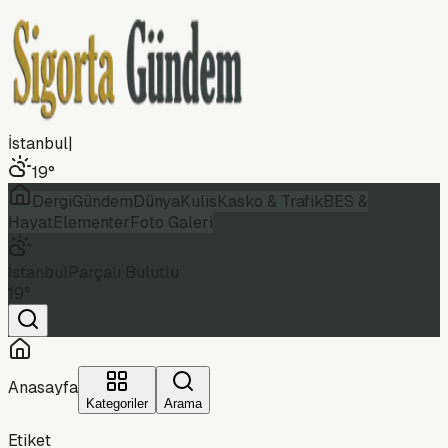
İstanbul
|
19
°
Dergi
Gündem
Dünya
Kulis
Kasko & Trafik
BES &
Hayat
Elementer
Foto Galeri
İstanbul
Parçalı Bulutlu
19
°
Anasayfa
Kategoriler
Arama
Etiket