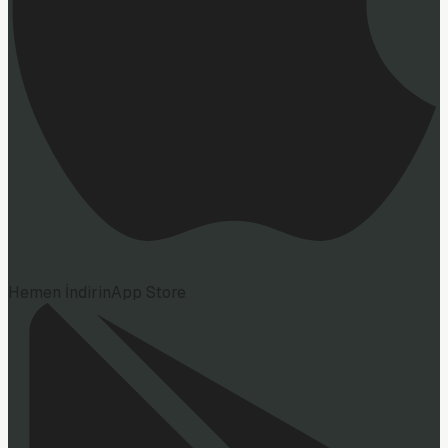
Hemen İndirin
App Store