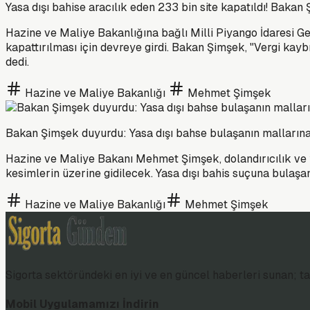
Yasa dışı bahise aracılık eden 233 bin site kapatıldı! Bakan
Hazine ve Maliye Bakanlığına bağlı Milli Piyango İdaresi G
kapattırılması için devreye girdi. Bakan Şimşek, "Vergi kay
dedi.
Hazine ve Maliye Bakanlığı
Mehmet Şimşek
Bakan Şimşek duyurdu: Yasa dışı bahse bulaşanın malların
Hazine ve Maliye Bakanı Mehmet Şimşek, dolandırıcılık ve ya
kesimlerin üzerine gidilecek. Yasa dışı bahis suçuna bulaşa
Hazine ve Maliye Bakanlığı
Mehmet Şimşek
Sigorta sektöründeki en iyi ve en güncel haberleri sunan; tar
Mobil Uygulamamızı İndirin