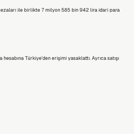
zaları ile birlikte 7 milyon 585 bin 942 lira idari para
a hesabına Türkiye'den erişimi yasaklattı. Ayrıca satışı