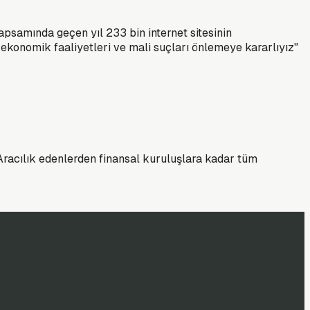
psamında geçen yıl 233 bin internet sitesinin
 ekonomik faaliyetleri ve mali suçları önlemeye kararlıyız"
Aracılık edenlerden finansal kuruluşlara kadar tüm