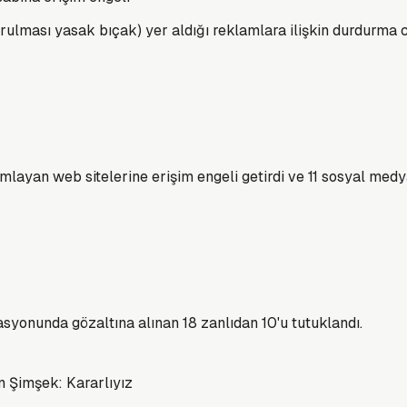
rulması yasak bıçak) yer aldığı reklamlara ilişkin durdurma ce
ımlayan web sitelerine erişim engeli getirdi ve 11 sosyal medy
syonunda gözaltına alınan 18 zanlıdan 10'u tutuklandı.