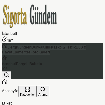
İstanbul
|
19
°
Dergi
Gündem
Dünya
Kulis
Kasko & Trafik
BES &
Hayat
Elementer
Foto Galeri
İstanbul
Parçalı Bulutlu
19
°
Anasayfa
Kategoriler
Arama
Etiket