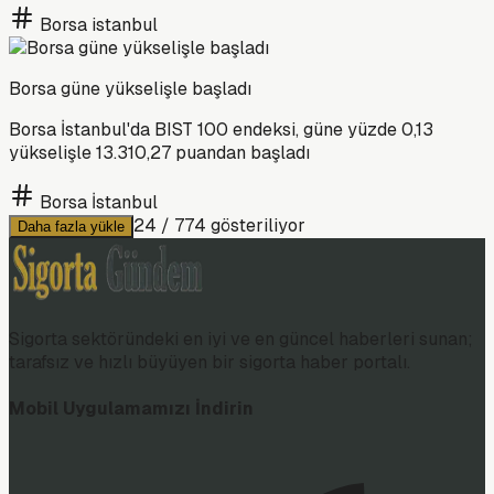
Borsa istanbul
Borsa güne yükselişle başladı
Borsa İstanbul'da BIST 100 endeksi, güne yüzde 0,13
yükselişle 13.310,27 puandan başladı
Borsa İstanbul
24
/
774
gösteriliyor
Daha fazla yükle
Sigorta sektöründeki en iyi ve en güncel haberleri sunan;
tarafsız ve hızlı büyüyen bir sigorta haber portalı.
Mobil Uygulamamızı İndirin