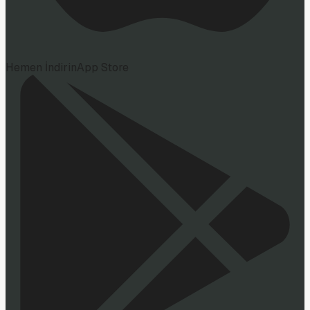
Hemen İndirin
App Store