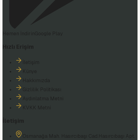
Hemen İndirin
Google Play
Hızlı Erişim
İletişim
Künye
Hakkımızda
Gizlilik Politikası
Aydınlatma Metni
KVKK Metni
İletişim
Osmanağa Mah. Hasırcıbaşı Cad.
Hasırcıbaşı Apt.