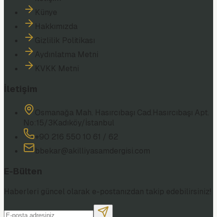
Künye
Hakkımızda
Gizlilik Politikası
Aydınlatma Metni
KVKK Metni
İletişim
Osmanağa Mah. Hasırcıbaşı Cad.
Hasırcıbaşı Apt.
No:15/3
Kadıköy/İstanbul
+90 216 550 10 61 / 62
bbekar@akilliyasamdergisi.com
E-Bülten
Haberleri güncel olarak e-postanızdan takip edebilirsiniz!