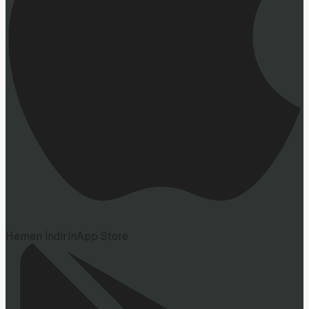
Hemen İndirin
App Store