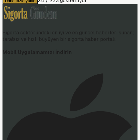
24
/
233
gösteriliyor
Daha fazla yükle
Sigorta sektöründeki en iyi ve en güncel haberleri sunan;
tarafsız ve hızlı büyüyen bir sigorta haber portalı.
Mobil Uygulamamızı İndirin