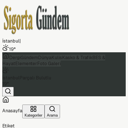
İstanbul
|
19
°
Dergi
Gündem
Dünya
Kulis
Kasko & Trafik
BES &
Hayat
Elementer
Foto Galeri
İstanbul
Parçalı Bulutlu
19
°
Anasayfa
Kategoriler
Arama
Etiket