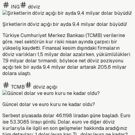
ING
döviz
Şirketlerin döviz açığı bir ayda 9,4 milyar dolar büyüdü!
Türkiye Cumhuriyet Merkez Bankası (TCMB) verilerine
göre, reel sektörün kur riski nisan ayında çarpıcı bir
yükseliş kaydetti. Finansal kesim dışındaki firmaların
döviz varlıkları 1,5 milyar dolar azalırken, yükümlülükleri
7,9 milyar dolar tırmandı; böylece net döviz pozisyonu
açığı tek bir ayda 9,4 milyar dolar artarak 205,6 milyar
dolara ulaştı.
TCMB
döviz açığı
Güncel dolar ve euro kuru ne kadar oldu?
Serbest piyasada dolar 46.1198 liradan güne başladı. Euro
ise 53.3085 lirayı gördü. Dolar, euro ve diğer döviz
kurlarıyla ile ilgili en son gelişmeler hakkında aradığınız
tüm detayları; 1 dolar/euro kaç TL, dolar/euro ne kadar?