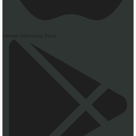
Hemen İndirin
App Store