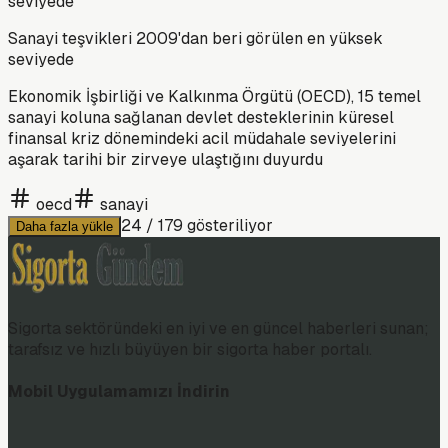
Sanayi teşvikleri 2009'dan beri görülen en yüksek
seviyede
Ekonomik İşbirliği ve Kalkınma Örgütü (OECD), 15 temel
sanayi koluna sağlanan devlet desteklerinin küresel
finansal kriz dönemindeki acil müdahale seviyelerini
aşarak tarihi bir zirveye ulaştığını duyurdu
oecd
sanayi
24
/
179
gösteriliyor
Daha fazla yükle
Sigorta sektöründeki en iyi ve en güncel haberleri sunan;
tarafsız ve hızlı büyüyen bir sigorta haber portalı.
Mobil Uygulamamızı İndirin