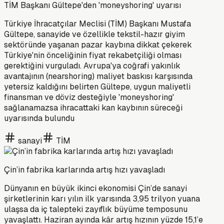
TİM Başkanı Gültepe'den 'moneyshoring' uyarısı
Türkiye İhracatçılar Meclisi (TİM) Başkanı Mustafa
Gültepe, sanayide ve özellikle tekstil-hazır giyim
sektöründe yaşanan pazar kaybına dikkat çekerek
Türkiye'nin önceliğinin fiyat rekabetçiliği olması
gerektiğini vurguladı. Avrupa'ya coğrafi yakınlık
avantajının (nearshoring) maliyet baskısı karşısında
yetersiz kaldığını belirten Gültepe, uygun maliyetli
finansman ve döviz desteğiyle 'moneyshoring'
sağlanamazsa ihracattaki kan kaybının süreceği
uyarısında bulundu
sanayi
TİM
Çin’in fabrika karlarında artış hızı yavaşladı
Dünyanın en büyük ikinci ekonomisi Çin’de sanayi
şirketlerinin karı yılın ilk yarısında 3,95 trilyon yuana
ulaşsa da iç talepteki zayıflık büyüme temposunu
yavaşlattı. Haziran ayında kâr artış hızının yüzde 15,1’e