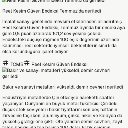
Reel Kesim Güven Endeksi Temmuz'da geriledi
İmalat sanayi genelinde mevsim etkilerinden arındırılmış
Reel Kesim Güven Endeksi, Temmuz ayında bir önceki aya
göre 0,8 puan azalarak 101,2 seviyesine çekildi.
Endeksteki düşüşe rağmen 100 eşik değerinin üzerinde
kalınması, reel sektörde iyimser beklentilerin sınırlı da
olsa korunduğuna işaret ediyor
TCMB
Reel Kesim Güven Endeksi
Bakır ve sanayi metalleri yükseldi, demir cevheri geriledi
Endüstriyel metallerde Çin etkisiyle hareketli saatler
yaşanıyor. Dünyanın en büyük metal tüketicisi Çin’deki
düşük stok seviyeleri bakır fiyatlarını son beş haftanın
zirvesine taşırken; alüminyum, çinko, nikel ve kalayda da
yükseliş grafiği öne çıktı. Öte yandan demir cevheri, zayıf
talep baskısıyla ton başına 100 dolar kritik eşiğinin