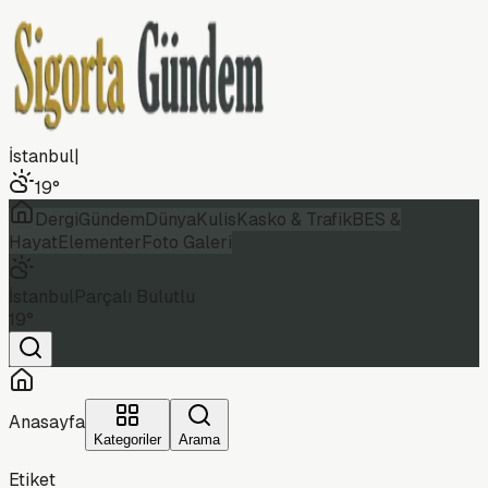
İstanbul
|
19
°
Dergi
Gündem
Dünya
Kulis
Kasko & Trafik
BES &
Hayat
Elementer
Foto Galeri
İstanbul
Parçalı Bulutlu
19
°
Anasayfa
Kategoriler
Arama
Etiket