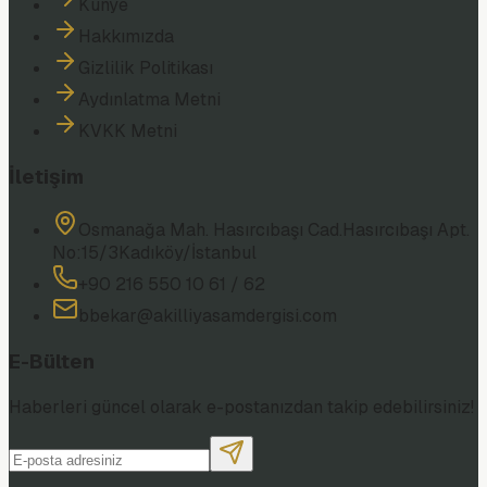
Künye
Hakkımızda
Gizlilik Politikası
Aydınlatma Metni
KVKK Metni
İletişim
Osmanağa Mah. Hasırcıbaşı Cad.
Hasırcıbaşı Apt.
No:15/3
Kadıköy/İstanbul
+90 216 550 10 61 / 62
bbekar@akilliyasamdergisi.com
E-Bülten
Haberleri güncel olarak e-postanızdan takip edebilirsiniz!