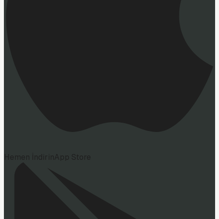
Hemen İndirin
App Store