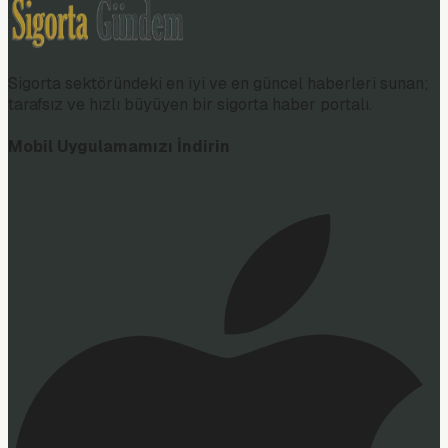
Sigorta sektöründeki en iyi ve en güncel haberleri sunan;
tarafsız ve hızlı büyüyen bir sigorta haber portalı.
Mobil Uygulamamızı İndirin