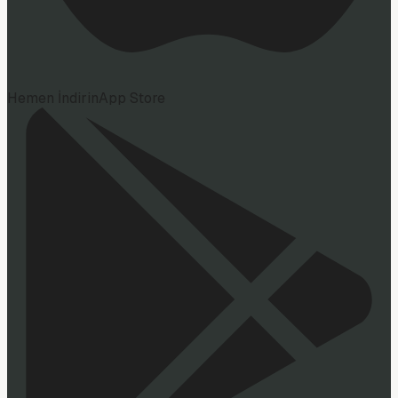
Hemen İndirin
App Store