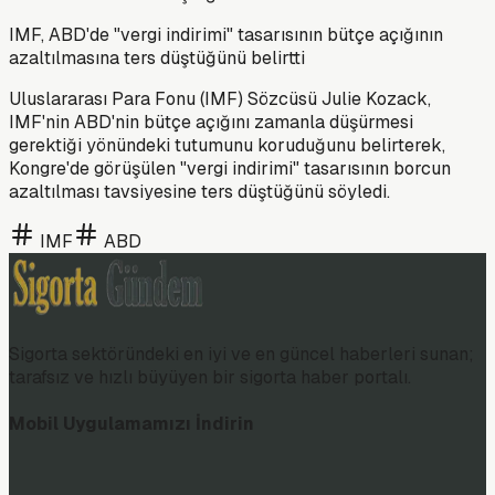
IMF, ABD'de "vergi indirimi" tasarısının bütçe açığının
azaltılmasına ters düştüğünü belirtti
Uluslararası Para Fonu (IMF) Sözcüsü Julie Kozack,
IMF'nin ABD'nin bütçe açığını zamanla düşürmesi
gerektiği yönündeki tutumunu koruduğunu belirterek,
Kongre'de görüşülen "vergi indirimi" tasarısının borcun
azaltılması tavsiyesine ters düştüğünü söyledi.
IMF
ABD
Sigorta sektöründeki en iyi ve en güncel haberleri sunan;
tarafsız ve hızlı büyüyen bir sigorta haber portalı.
Mobil Uygulamamızı İndirin