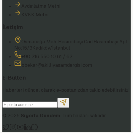
Aydınlatma Metni
KVKK Metni
İletişim
Osmanağa Mah. Hasırcıbaşı Cad.
Hasırcıbaşı Apt.
No:15/3
Kadıköy/İstanbul
+90 216 550 10 61 / 62
bbekar@akilliyasamdergisi.com
E-Bülten
Haberleri güncel olarak e-postanızdan takip edebilirsiniz!
©
2026
Sigorta Gündem
. Tüm hakları saklıdır.