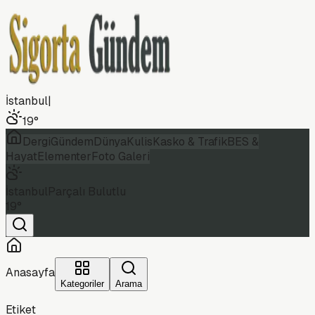
İstanbul
|
19
°
Dergi
Gündem
Dünya
Kulis
Kasko & Trafik
BES &
Hayat
Elementer
Foto Galeri
İstanbul
Parçalı Bulutlu
19
°
Anasayfa
Kategoriler
Arama
Etiket