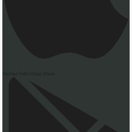
Hemen İndirin
App Store