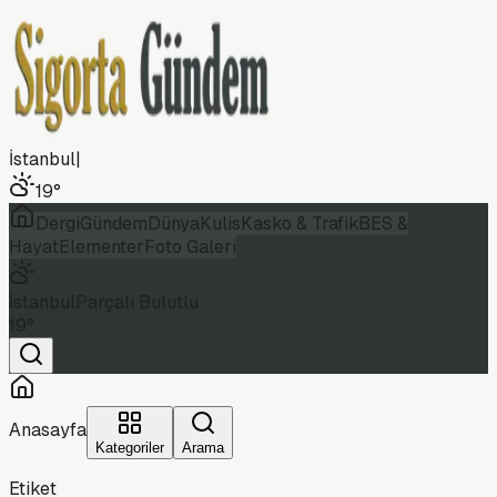
İstanbul
|
19
°
Dergi
Gündem
Dünya
Kulis
Kasko & Trafik
BES &
Hayat
Elementer
Foto Galeri
İstanbul
Parçalı Bulutlu
19
°
Anasayfa
Kategoriler
Arama
Etiket