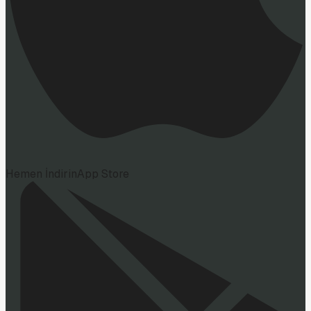
Hemen İndirin
App Store