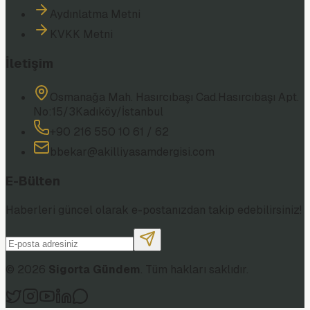
Aydınlatma Metni
KVKK Metni
İletişim
Osmanağa Mah. Hasırcıbaşı Cad.
Hasırcıbaşı Apt.
No:15/3
Kadıköy/İstanbul
+90 216 550 10 61 / 62
bbekar@akilliyasamdergisi.com
E-Bülten
Haberleri güncel olarak e-postanızdan takip edebilirsiniz!
©
2026
Sigorta Gündem
. Tüm hakları saklıdır.