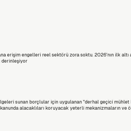
na erişim engelleri reel sektörü zora soktu. 2026'nın ilk alt
ı derinleşiyor
eri sunan borçlular için uygulanan "derhal geçici mühlet kar
 kanunda alacaklıları koruyacak yeterli mekanizmaların ve ön