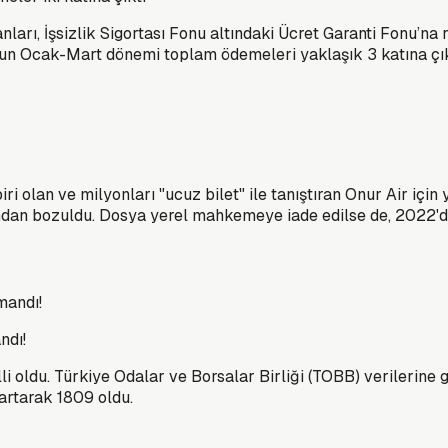
nları, İşsizlik Sigortası Fonu altındaki Ücret Garanti Fonu’na
onun Ocak-Mart dönemi toplam ödemeleri yaklaşık 3 katına çık
iri olan ve milyonları "ucuz bilet" ile tanıştıran Onur Air içi
ından bozuldu. Dosya yerel mahkemeye iade edilse de, 2022'de
ndı!
i oldu. Türkiye Odalar ve Borsalar Birliği (TOBB) verilerine g
 artarak 1809 oldu.