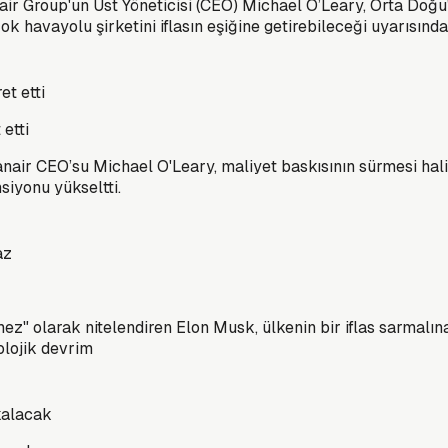
air Group'un Üst Yöneticisi (CEO) Michael O’Leary, Orta Doğ
ok havayolu şirketini iflasın eşiğine getirebileceği uyarısınd
 etti
Ryanair CEO’su Michael O'Leary, maliyet baskısının sürmesi hal
siyonu yükseltti.
z" olarak nitelendiren Elon Musk, ülkenin bir iflas sarmalın
olojik devrim