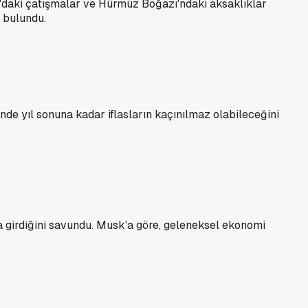
u'daki çatışmalar ve Hürmüz Boğazı'ndaki aksaklıklar
a bulundu.
inde yıl sonuna kadar iflasların kaçınılmaz olabileceğini
a girdiğini savundu. Musk'a göre, geleneksel ekonomi