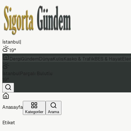
İstanbul
|
19
°
Dergi
Gündem
Dünya
Kulis
Kasko & Trafik
BES & Hayat
Ele
İstanbul
Parçalı Bulutlu
19
°
Anasayfa
Kategoriler
Arama
Etiket