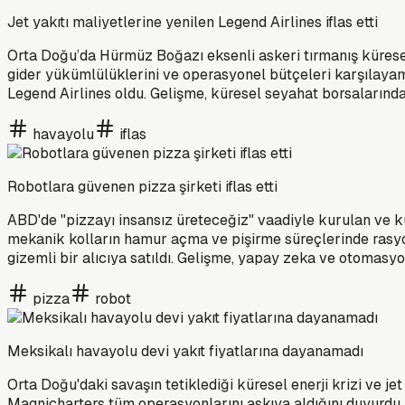
Jet yakıtı maliyetlerine yenilen Legend Airlines iflas etti
Orta Doğu’da Hürmüz Boğazı eksenli askeri tırmanış küresel 
gider yükümlülüklerini ve operasyonel bütçeleri karşılayam
Legend Airlines oldu. Gelişme, küresel seyahat borsalarında
havayolu
iflas
Robotlara güvenen pizza şirketi iflas etti
ABD'de "pizzayı insansız üreteceğiz" vaadiyle kurulan ve kür
mekanik kolların hamur açma ve pişirme süreçlerinde rasyonel
gizemli bir alıcıya satıldı. Gelişme, yapay zeka ve otomasyo
pizza
robot
Meksikalı havayolu devi yakıt fiyatlarına dayanamadı
Orta Doğu'daki savaşın tetiklediği küresel enerji krizi ve jet
Magnicharters tüm operasyonlarını askıya aldığını duyurdu