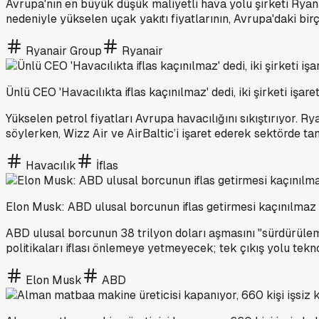
Avrupa'nın en büyük düşük maliyetli hava yolu şirketi Ryan
nedeniyle yükselen uçak yakıtı fiyatlarının, Avrupa'daki birç
Ryanair Group
Ryanair
Ünlü CEO 'Havacılıkta iflas kaçınılmaz' dedi, iki şirketi işaret
Yükselen petrol fiyatları Avrupa havacılığını sıkıştırıyor. 
söylerken, Wizz Air ve AirBaltic’i işaret ederek sektörde tan
Havacılık
İflas
Elon Musk: ABD ulusal borcunun iflas getirmesi kaçınılmaz
ABD ulusal borcunun 38 trilyon doları aşmasını "sürdürüleme
politikaları iflası önlemeye yetmeyecek; tek çıkış yolu tekn
Elon Musk
ABD