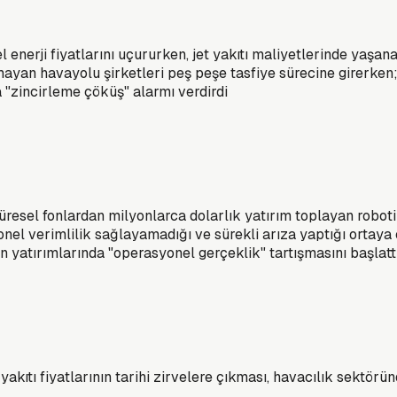
enerji fiyatlarını uçururken, jet yakıtı maliyetlerinde yaşana
ayan havayolu şirketleri peş peşe tasfiye sürecine girerken
 "zincirleme çöküş" alarmı verdirdi
esel fonlardan milyonlarca dolarlık yatırım toplayan robotik p
 verimlilik sağlayamadığı ve sürekli arıza yaptığı ortaya çık
n yatırımlarında "operasyonel gerçeklik" tartışmasını başlatt
 yakıtı fiyatlarının tarihi zirvelere çıkması, havacılık sektör