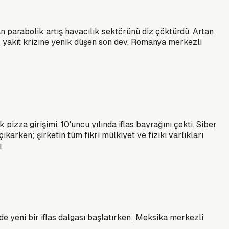
n parabolik artış havacılık sektörünü diz çöktürdü. Artan
; yakıt krizine yenik düşen son dev, Romanya merkezli
izza girişimi, 10'uncu yılında iflas bayrağını çekti. Siber
arken; şirketin tüm fikri mülkiyet ve fiziki varlıkları
ı
ünde yeni bir iflas dalgası başlatırken; Meksika merkezli