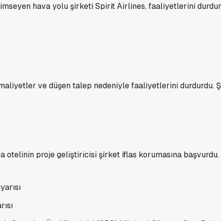
seyen hava yolu şirketi Spirit Airlines, faaliyetlerini durd
liyetler ve düşen talep nedeniyle faaliyetlerini durdurdu. Ş
telinin proje geliştiricisi şirket iflas korumasına başvurdu.
rısı