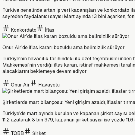
Türkiye genelinde artan iş yeri kapanışları ve konkordato ila
seyreden faydalanıcı sayısı Mart ayında 13 bini aşarken, f
Konkordato
İflas
Onur Air’de iflas kararı bozuldu ama belirsizlik sürüyor
Türkiye'nin havacılık tarihindeki ilk özel teşebbüslerinden b
Mahkemesi'nin verdiği iflas kararı, istinaf mahkemesi taraf
alacaklarını beklemeye devam ediyor
Onur Air
Havayolu
Şirketlerde mart bilançosu: Yeni girişim azaldı, iflaslar tırma
Türkiye'de mart ayında kurulan ve kapanan şirket sayısı bell
11,2 azalarak 8 bin 379, kapanan şirket sayısı ise yüzde 11,6
TOBB
Şirket