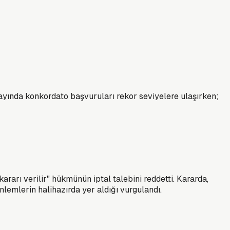
ı ayında konkordato başvuruları rekor seviyelere ulaşırken;
arı verilir" hükmünün iptal talebini reddetti. Kararda,
lemlerin halihazırda yer aldığı vurgulandı.