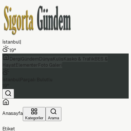
İstanbul
|
19
°
Dergi
Gündem
Dünya
Kulis
Kasko & Trafik
BES &
Hayat
Elementer
Foto Galeri
İstanbul
Parçalı Bulutlu
19
°
Anasayfa
Kategoriler
Arama
Etiket