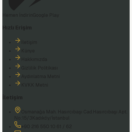
Hemen İndirin
Google Play
Hızlı Erişim
İletişim
Künye
Hakkımızda
Gizlilik Politikası
Aydınlatma Metni
KVKK Metni
İletişim
Osmanağa Mah. Hasırcıbaşı Cad.
Hasırcıbaşı Apt.
No:15/3
Kadıköy/İstanbul
+90 216 550 10 61 / 62