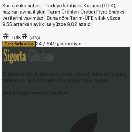
Son dakika haberi... Türkiye İstatistik Kurumu (TÜİK),
haziran ayına ilişkin 'Tarım Ürünleri Üretici Fiyat Endeksi'
verilerini yayımladı. Buna göre Tarım-ÜFE yıllık yüzde
9,55 artarken aylık ise yüzde 9,02 azaldı
TÜİK
çiftçi
24
/
649
gösteriliyor
Daha fazla yükle
Sigorta sektöründeki en iyi ve en güncel haberleri sunan;
tarafsız ve hızlı büyüyen bir sigorta haber portalı.
Mobil Uygulamamızı İndirin