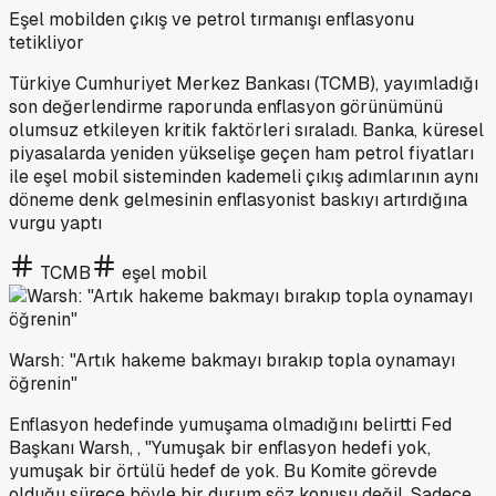
Eşel mobilden çıkış ve petrol tırmanışı enflasyonu
tetikliyor
Türkiye Cumhuriyet Merkez Bankası (TCMB), yayımladığı
son değerlendirme raporunda enflasyon görünümünü
olumsuz etkileyen kritik faktörleri sıraladı. Banka, küresel
piyasalarda yeniden yükselişe geçen ham petrol fiyatları
ile eşel mobil sisteminden kademeli çıkış adımlarının aynı
döneme denk gelmesinin enflasyonist baskıyı artırdığına
vurgu yaptı
TCMB
eşel mobil
Warsh: "Artık hakeme bakmayı bırakıp topla oynamayı
öğrenin"
Enflasyon hedefinde yumuşama olmadığını belirtti Fed
Başkanı Warsh, , "Yumuşak bir enflasyon hedefi yok,
yumuşak bir örtülü hedef de yok. Bu Komite görevde
olduğu sürece böyle bir durum söz konusu değil. Sadece