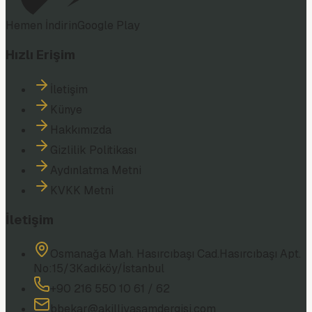
Hemen İndirin
Google Play
Hızlı Erişim
İletişim
Künye
Hakkımızda
Gizlilik Politikası
Aydınlatma Metni
KVKK Metni
İletişim
Osmanağa Mah. Hasırcıbaşı Cad.
Hasırcıbaşı Apt.
No:15/3
Kadıköy/İstanbul
+90 216 550 10 61 / 62
bbekar@akilliyasamdergisi.com