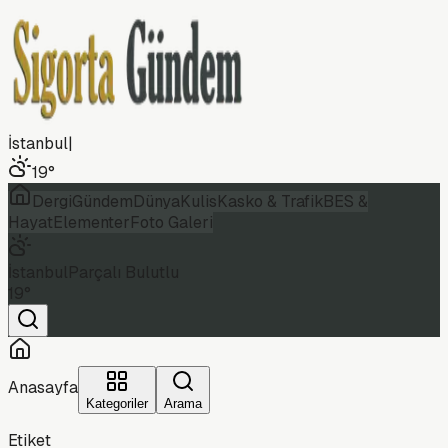
İstanbul
|
19
°
Dergi
Gündem
Dünya
Kulis
Kasko & Trafik
BES &
Hayat
Elementer
Foto Galeri
İstanbul
Parçalı Bulutlu
19
°
Anasayfa
Kategoriler
Arama
Etiket