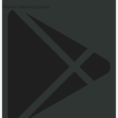
Hemen İndirin
App Store