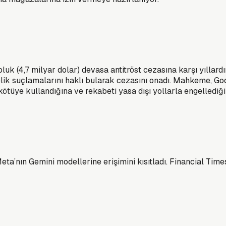
roluk (4,7 milyar dolar) devasa antitröst cezasına karşı yılla
elik suçlamalarını haklı bularak cezasını onadı. Mahkeme, Go
kötüye kullandığına ve rekabeti yasa dışı yollarla engellediğ
ta’nın Gemini modellerine erişimini kısıtladı. Financial Tim