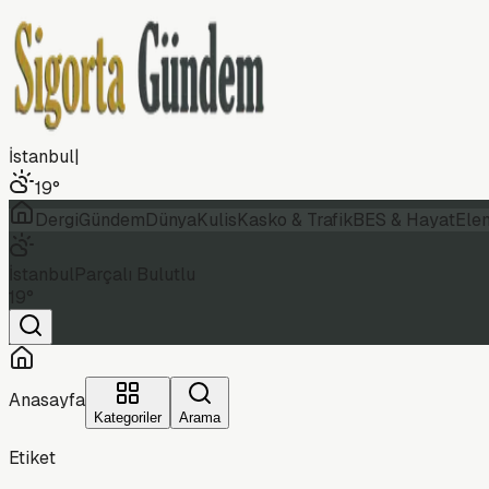
İstanbul
|
19
°
Dergi
Gündem
Dünya
Kulis
Kasko & Trafik
BES & Hayat
Ele
İstanbul
Parçalı Bulutlu
19
°
Anasayfa
Kategoriler
Arama
Etiket