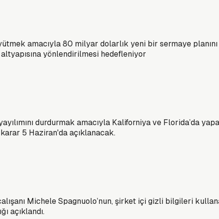
büyütmek amacıyla 80 milyar dolarlık yeni bir sermaye planın
 altyapısına yönlendirilmesi hedefleniyor
 yayılımını durdurmak amacıyla Kaliforniya ve Florida’da yapay
 karar 5 Haziran'da açıklanacak.
çalışanı Michele Spagnuolo’nun, şirket içi gizli bilgileri ku
ığı açıklandı.