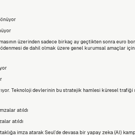
nüyor
lanmasının üzerinden sadece birkaç ay geçtikten sonra euro b
n ödenmesi de dahil olmak üzere genel kurumsal amaçlar için
or
ırıyor. Teknoloji devlerinin bu stratejik hamlesi küresel trafiği
alar atıldı
 ortaklığa imza atarak Seul’de devasa bir yapay zeka (AI) ka