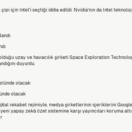
için Intel'i seçtiği iddia edildi. Nvidia'nın da Intel teknoloji
ndı
 olduğu uzay ve havacılık şirketi Space Exploration Technolog
ndığını duyurdu.
lünde olacak
al rekabet rejimiyle, medya şirketlerinin içeriklerini Google
eni yapay zekâ özet sistemine karşı yayıncıları koruma altın
or