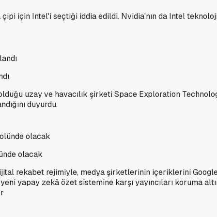
için Intel'i seçtiği iddia edildi. Nvidia'nın da Intel teknoloji
ndı
 olduğu uzay ve havacılık şirketi Space Exploration Technolog
ndığını duyurdu.
lünde olacak
al rekabet rejimiyle, medya şirketlerinin içeriklerini Google
eni yapay zekâ özet sistemine karşı yayıncıları koruma altın
or