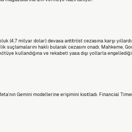
roluk (4,7 milyar dolar) devasa antitröst cezasına karşı yılla
elik suçlamalarını haklı bularak cezasını onadı. Mahkeme, Go
kötüye kullandığına ve rekabeti yasa dışı yollarla engellediğ
ta’nın Gemini modellerine erişimini kısıtladı. Financial Tim