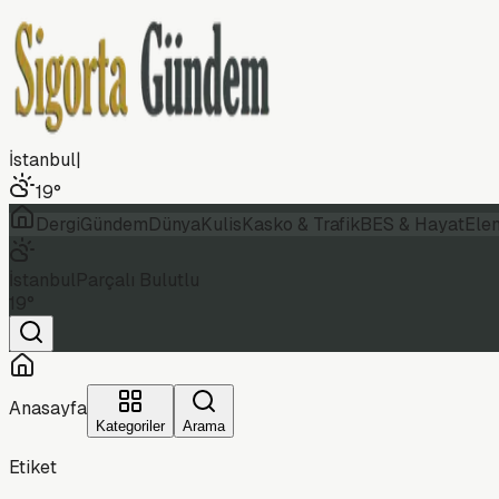
İstanbul
|
19
°
Dergi
Gündem
Dünya
Kulis
Kasko & Trafik
BES & Hayat
Ele
İstanbul
Parçalı Bulutlu
19
°
Anasayfa
Kategoriler
Arama
Etiket