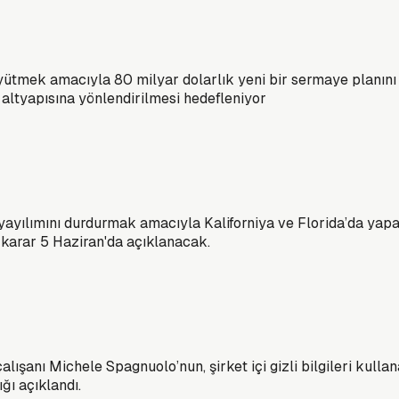
büyütmek amacıyla 80 milyar dolarlık yeni bir sermaye planın
 altyapısına yönlendirilmesi hedefleniyor
 yayılımını durdurmak amacıyla Kaliforniya ve Florida’da yapay
 karar 5 Haziran'da açıklanacak.
çalışanı Michele Spagnuolo’nun, şirket içi gizli bilgileri ku
ığı açıklandı.