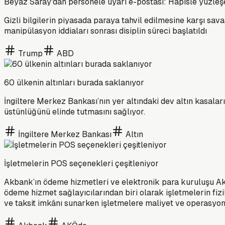
Beyaz Saray'dan personele uyarı e-postası: Hapisle yüzleşe
Gizli bilgilerin piyasada paraya tahvil edilmesine karşı sav
manipülasyon iddiaları sonrası disiplin süreci başlatıldı
Trump
ABD
60 ülkenin altınları burada saklanıyor
İngiltere Merkez Bankası’nın yer altındaki dev altın kasaları
üstünlüğünü elinde tutmasını sağlıyor.
İngiltere Merkez Bankası
Altın
İşletmelerin POS seçenekleri çeşitleniyor
Akbank’ın ödeme hizmetleri ve elektronik para kuruluşu Akö
ödeme hizmet sağlayıcılarından biri olarak işletmelerin fizi
ve taksit imkânı sunarken işletmelere maliyet ve operasyone