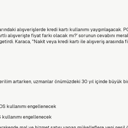
ndaki alışverişlerde kredi kartı kullanımı yaygınlaşacak. PO
rtlı alışverişte fiyat farkı olacak mı?' sorunun cevabını m
tirdi. Karaca, "Nakit veya kredi kartı ile alışveriş arasında 
erilim artarken, uzmanlar önümüzdeki 30 yıl içinde büyük bi
OS kullanımı engellenecek
n perakende mal ve hizmet satışı yapan mükelleflere yeni nes