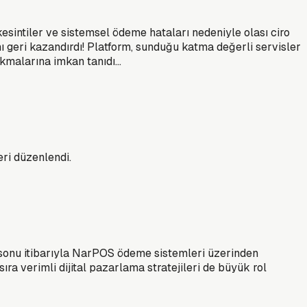
sintiler ve sistemsel ödeme hataları nedeniyle olası ciro
ı geri kazandırdı! Platform, sunduğu katma değerli servisler
çıkmalarına imkan tanıdı…
eri düzenlendi.
l sonu itibarıyla NarPOS ödeme sistemleri üzerinden
ra verimli dijital pazarlama stratejileri de büyük rol