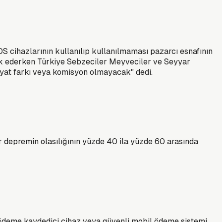
S cihazlarının kullanılıp kullanılmaması pazarcı esnafının
erak ederken Türkiye Sebzeciler Meyveciler ve Seyyar
fiyat farkı veya komisyon olmayacak" dedi.
r depremin olasılığının yüzde 40 ila yüzde 60 arasında
il ödeme kaydedici cihaz veya güvenli mobil ödeme sistemi