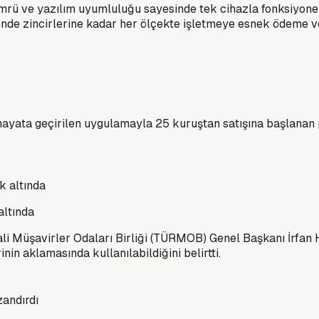
l ömrü ve yazılım uyumluluğu sayesinde tek cihazla fonksiyone
nde zincirlerine kadar her ölçekte işletmeye esnek ödeme v
hayata geçirilen uygulamayla 25 kuruştan satışına başlanan pl
altında
i Müşavirler Odaları Birliği (TÜRMOB) Genel Başkanı İrfan H
nin aklamasında kullanılabildiğini belirtti.