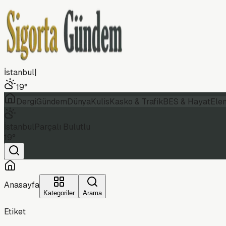
İstanbul
|
19
°
Dergi
Gündem
Dünya
Kulis
Kasko & Trafik
BES & Hayat
Ele
İstanbul
Parçalı Bulutlu
19
°
Anasayfa
Kategoriler
Arama
Etiket