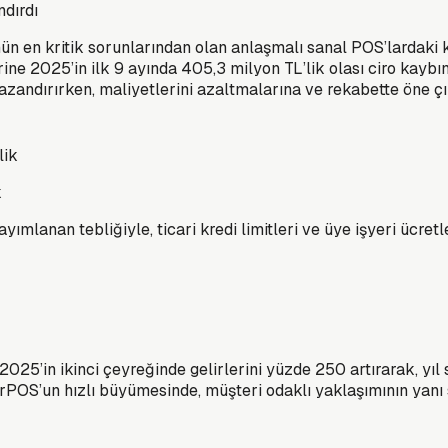
ndırdı
 en kritik sorunlarından olan anlaşmalı sanal POS’lardaki ke
ne 2025’in ilk 9 ayında 405,3 milyon TL’lik olası ciro kaybın
i kazandırırken, maliyetlerini azaltmalarına ve rekabette öne 
k
lanan tebliğiyle, ticari kredi limitleri ve üye işyeri ücretl
025’in ikinci çeyreğinde gelirlerini yüzde 250 artırarak, yı
rPOS’un hızlı büyümesinde, müşteri odaklı yaklaşımının yanı sı