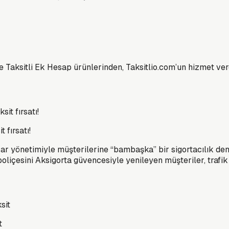
i ve Taksitli Ek Hesap ürünlerinden, Taksitlio.com’un hizmet 
 fırsatı!
sar yönetimiyle müşterilerine “bambaşka” bir sigortacılık de
oliçesini Aksigorta güvencesiyle yenileyen müşteriler, trafi
t