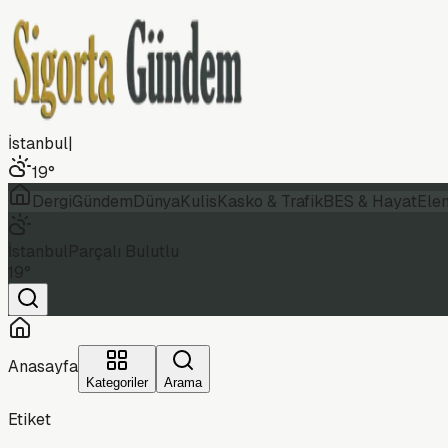
İstanbul
|
19
°
Dergi
Gündem
Dünya
Kulis
Kasko & Trafik
BES & Hayat
Ele
İstanbul
Parçalı Bulutlu
19
°
Anasayfa
Kategoriler
Arama
Etiket