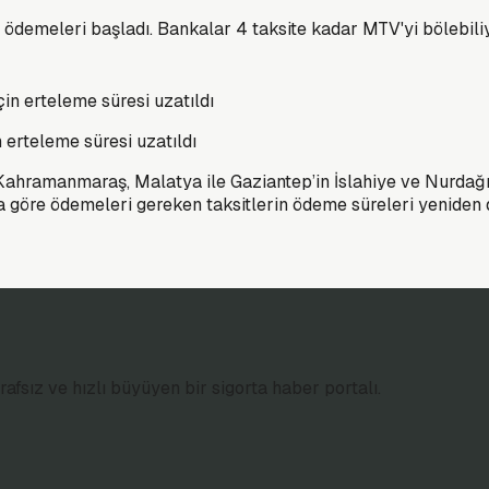
in ödemeleri başladı. Bankalar 4 taksite kadar MTV'yi bölebili
 erteleme süresi uzatıldı
ahramanmaraş, Malatya ile Gaziantep’in İslahiye ve Nurdağı
 göre ödemeleri gereken taksitlerin ödeme süreleri yeniden dü
afsız ve hızlı büyüyen bir sigorta haber portalı.