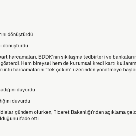
nı dönüştürdü
 kart harcamaları, BDDK'nın sıkılaşma tedbirleri ve bankalar
ş gösterdi. Hem bireysel hem de kurumsal kredi kartı kullanımı
orunlu harcamalarını "tek çekim" üzerinden yönetmeye başla
dığını duyurdu
i iddialar gündem olurken, Ticaret Bakanlığı’ndan açıklama geldi
lduğunu ifade etti