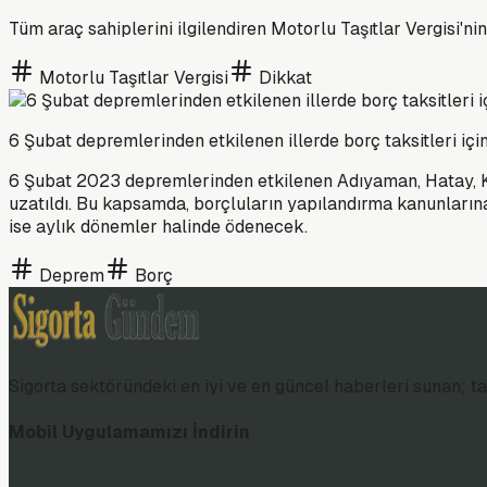
Tüm araç sahiplerini ilgilendiren Motorlu Taşıtlar Vergisi'n
Motorlu Taşıtlar Vergisi
Dikkat
6 Şubat depremlerinden etkilenen illerde borç taksitleri için
6 Şubat 2023 depremlerinden etkilenen Adıyaman, Hatay, K
uzatıldı. Bu kapsamda, borçluların yapılandırma kanunlarına
ise aylık dönemler halinde ödenecek.
Deprem
Borç
Sigorta sektöründeki en iyi ve en güncel haberleri sunan; tar
Mobil Uygulamamızı İndirin