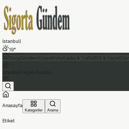
İstanbul
|
19
°
Dergi
Gündem
Dünya
Kulis
Kasko & Trafik
BES & Hayat
Ele
İstanbul
Parçalı Bulutlu
19
°
Anasayfa
Kategoriler
Arama
Etiket