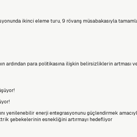
syonunda ikinci eleme turu, 9 rövanş müsabakasıyla tamamla
 ardından para politikasına ilişkin belirsizliklerin artması v
üyor!
arını yenilenebilir enerji entegrasyonunu güçlendirmek amacı
rik şebekelerinin esnekliğini artırmayı hedefliyor