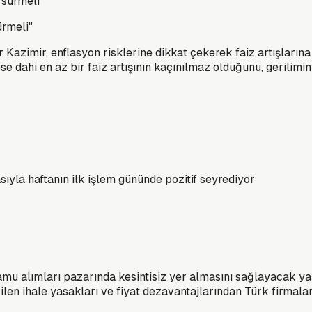
ürmeli"
azimir, enflasyon risklerine dikkat çekerek faiz artışların
se dahi en az bir faiz artışının kaçınılmaz olduğunu, gerilimi
ıyla haftanın ilk işlem gününde pozitif seyrediyor
v kamu alımları pazarında kesintisiz yer almasını sağlayacak
en ihale yasakları ve fiyat dezavantajlarından Türk firmaları