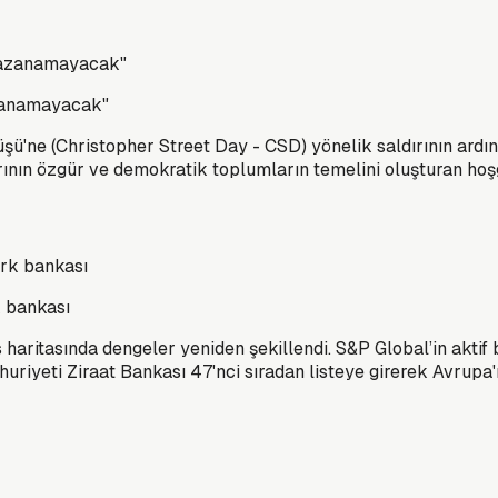
kazanamayacak"
şü'ne (Christopher Street Day - CSD) yönelik saldırının ardınd
dırının özgür ve demokratik toplumların temelini oluşturan hoşgö
k bankası
 haritasında dengeler yeniden şekillendi. S&P Global’in aktif
riyeti Ziraat Bankası 47'nci sıradan listeye girerek Avrupa'n